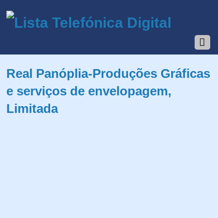
Real Panóplia-Produções Gráficas
e serviços de envelopagem,
Limitada