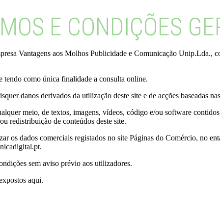
MOS E CONDIÇÕES GE
 da empresa Vantagens aos Molhos Publicidade e Comunicação Unip.Lda.,
e tendo como única finalidade a consulta online.
quer danos derivados da utilização deste site e de acções baseadas na
ualquer meio, de textos, imagens, vídeos, código e/ou software contidos
 redistribuição de conteúdos deste site.
ar os dados comerciais registados no site Páginas do Comércio, no enta
icadigital.pt.
ondições sem aviso prévio aos utilizadores.
expostos aqui.