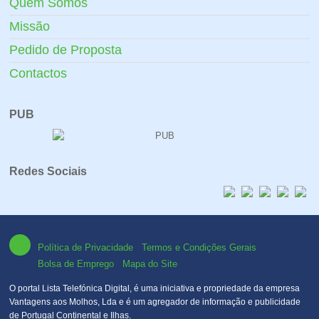
Quem Somos
Missão
Pedido de Proposta
Contactos
PUB
Redes Sociais
Política de Privacidade
Termos e Condições Gerais
Bolsa de Emprego
Mapa do Site
O portal Lista Telefónica Digital, é uma iniciativa e propriedade da empresa
Vantagens aos Molhos, Lda e é um agregador de informação e publicidade
de Portugal Continental e Ilhas.