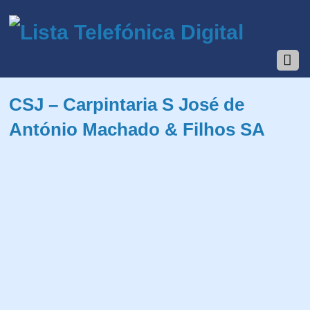
CSJ – Carpintaria S José de
António Machado & Filhos SA